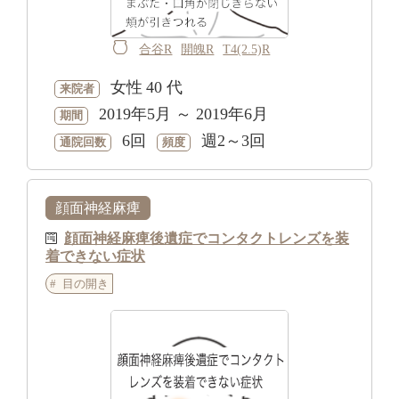
合谷R
開魄R
T4(2.5)R
女性
40 代
来院者
2019年5月 ～ 2019年6月
期間
6回
週2～3回
通院回数
頻度
顔面神経麻痺
顔面神経麻痺後遺症でコンタクトレンズを装
着できない症状
目の開き