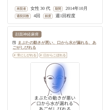
女性
30 代
2014年10月
来院者
期間
4回
週1回程度
通院回数
頻度
顔面神経麻痺
まぶたの動きが悪い、口から水が漏れる、あ
ごがしびれる
常にしびれる
口からこぼれる