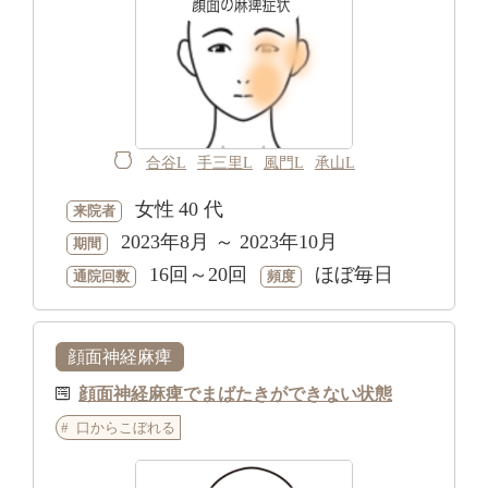
合谷L
手三里L
風門L
承山L
女性
40 代
来院者
2023年8月 ～ 2023年10月
期間
16回～20回
ほぼ毎日
通院回数
頻度
顔面神経麻痺
顔面神経麻痺でまばたきができない状態
口からこぼれる