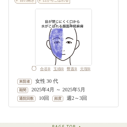
目の開き
口からこぼれる
合谷R
玉竧R
臀蓋R
元瑠R
女性
30 代
来院者
2025年4月 ～ 2025年5月
期間
10回
週2～3回
通院回数
頻度