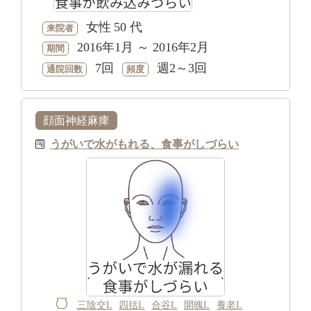
女性
50 代
来院者
2016年1月 ～ 2016年2月
期間
7回
週2～3回
通院回数
頻度
顔面神経麻痺
うがいで水がもれる、食事がしづらい
三陰交L
四括L
合谷L
開魄L
養老L