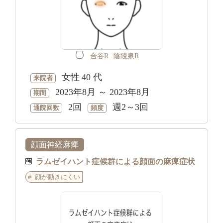
合谷R
陰陵泉R
女性
40 代
来院者
2023年8月 ～ 2023年8月
期間
2回
週2～3回
通院回数
頻度
顔面神経麻痺
ラムゼイハント症候群による顔面の麻痺症状
顔が動きにくい