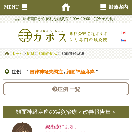
MENU
診療案内
品川駅港南口から便利な鍼灸院 9:00〜20:00（完全予約制）
ホーム
>
症例
>
顔面の症状
>
顔面神経麻痺
症例 "
自律神経失調症
,
顔面神経麻痺
"
症例 一覧
顔面神経麻痺の鍼灸治療＜改善報告集＞