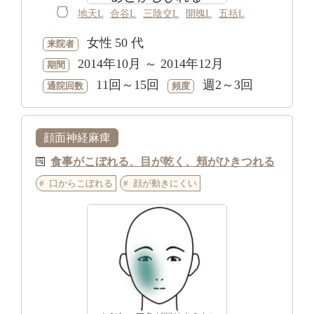
地天L
合谷L
三陰交L
開魄L
五括L
女性
50 代
来院者
2014年10月 ～ 2014年12月
期間
11回～15回
週2～3回
通院回数
頻度
顔面神経麻痺
食事がこぼれる、目が乾く、頬がひきつれる
口からこぼれる
顔が動きにくい