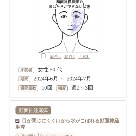
肩合L
漏谷L
四稜L
女性
50 代
来院者
2024年6月 ～ 2024年7月
期間
10回
週2～3回
通院回数
頻度
顔面神経麻痺
目が閉じにくく口から水がこぼれる顔面神経
麻痺