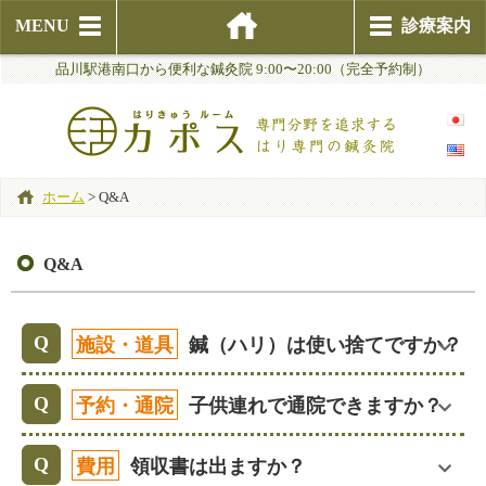
MENU
診療案内
品川駅港南口から便利な鍼灸院 9:00〜20:00（完全予約制）
ホーム
>
Q&A
Q&A
施設・道具
鍼（ハリ）は使い捨てですか？
予約・通院
子供連れで通院できますか？
費用
領収書は出ますか？