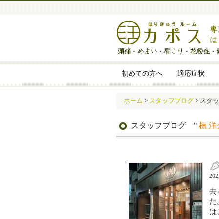
初めての方へ
適応症状
ホーム
>
スタッフブログ
>
スタッ
スタッフブログ "
楠 洋
20
去
た
は