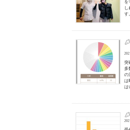
を
し
す
20
突
多
の
は
は
20
受