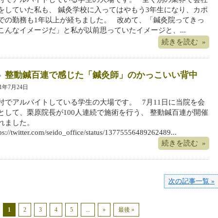
をしていた私も、 鍼灸学校に入ってはやもう3年生になり、カポ
での勤務も1年以上が経ちました。 改めて、「鍼灸院ってきっ
こんなイメージだ」と私が以前思っていたイメージと、...
続きを読む »
整動鍼百連で感じた「鍼灸師」のかっこいい背中
21年7月24日
付でアルバイトしている学生の大場です。 7月11日に当院を会
として、栗原院長が100人連続で施術を行う、 整動鍼百連が開催
れました。
ps://twitter.com/seido_office/status/13775556489262489...
続きを読む »
次の記事一覧 »
1
2
3
4
5
...
»
最後 »