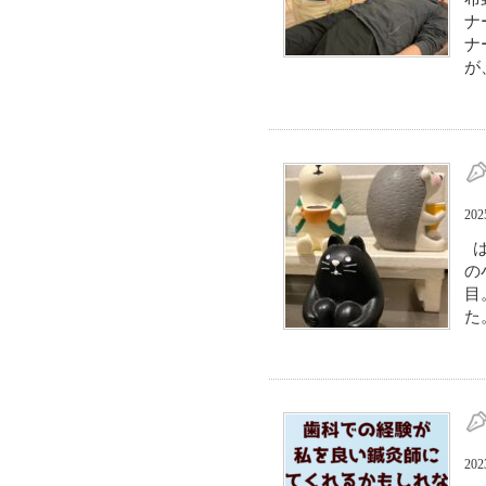
ナ
ナ
が
20
は
の
目
た
20