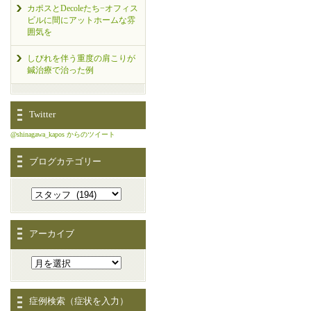
カポスとDecoleたち−オフィス
ビルに間にアットホームな雰
囲気を
しびれを伴う重度の肩こりが
鍼治療で治った例
Twitter
@shinagawa_kapos からのツイート
ブログカテゴリー
アーカイブ
症例検索（症状を入力）