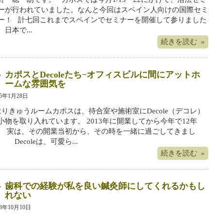
ーが行われていました。なんと今回はスペイン人向けの国際セミ
ー！ 計七回これまでスペインでセミナーを開催して参りました
、日本で...
続きを読む »
カポスとDecoleたち−オフィスビルに間にアットホ
ームな雰囲気を
25年1月28日
りきゅうルームカポスは、待合室や施術室にDecole（デコレ）
小物を取り入れています。 2013年に開業してから今年で12年
。 実は、その開業当初から、その時を一緒に過ごしてきまし
。 Decoleは、可愛ら...
続きを読む »
歯科での経験が私を良い鍼灸師にしてくれるかもし
れない
23年10月10日