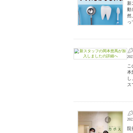
新
動
然
っ
20
こ
本
し
ス
20
院