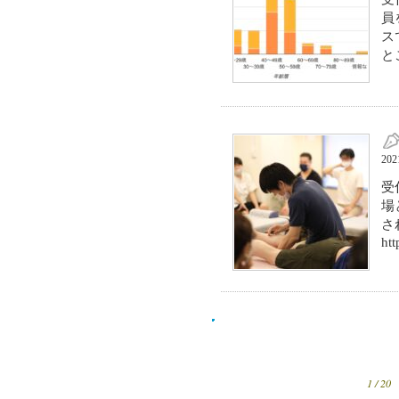
員
ス
と
20
受
場
さ
htt
1 / 20