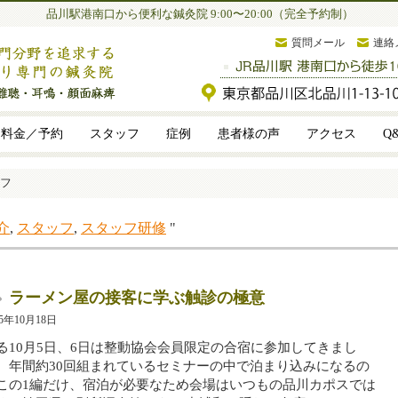
品川駅港南口から便利な鍼灸院 9:00〜20:00（完全予約制）
質問メール
連絡
料金／予約
スタッフ
症例
患者様の声
アクセス
Q
フ
介
,
スタッフ
,
スタッフ研修
"
ラーメン屋の接客に学ぶ触診の極意
25年10月18日
る10月5日、6日は整動協会会員限定の合宿に参加してきまし
。年間約30回組まれているセミナーの中で泊まり込みになるの
この1編だけ、宿泊が必要なため会場はいつもの品川カポスでは