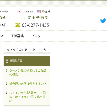
メール
Japanese
English
&A
症状辞典
ブログ
最新記事
ラーメン屋の接客に学ぶ触診
の極意
鍼灸師の合宿は何をするの？
スペインから5人襲来！？ 活
法（かっぽう）×異文化交流
記