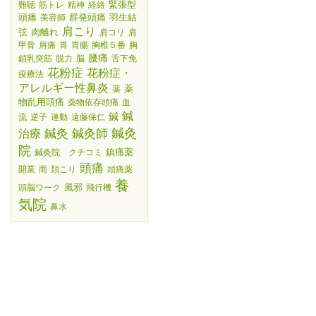
緊張型
難聴
筋トレ
精神
経絡
頭痛
群発頭痛
羽生結
美容師
肩こり
弦
肉離れ
肩コリ
肩
甲骨
肩痛
胃
胃腸
胸椎５番
胸
腰痛
鎖乳突筋
脱力
脳
舌下免
花粉症
花粉症・
疫療法
アレルギー性鼻炎
薬
薬
物乱用頭痛
薬物依存頭痛
血
鍼
鍼
流
逆子
連動
遠藤保仁
鍼灸師
鍼灸
鍼灸
治療
院
鎮痛薬
鍼灸院 クチコミ
頭痛
開業
雨
頚こり
頭痛薬
養
風邪
頭脳ワーク
飛行機
気院
鼻水