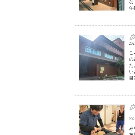
な
午
20
こ
の
た
い
目
20
み
布