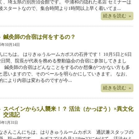
く、埼玉県の別所沼会館です。 中浦和の隠れた名店 セミナーは
後スタートなので、集合時間より1時間以上早く着いてま...
続きを読む »
鍼灸師の合宿は何をするの？
25年10月14日
んにちは。 はりきゅうルームカポスの石井です！ 10月5日と6日
2日間、院長が代表を務める整動協会の合宿に参加してきまし
。 鍼灸師の合宿はどんなことをするのか想像がつかない方も多
と思いますので、そのベールを明らかにしていきます。 なお、
的により内容は変わるのですが今...
続きを読む »
スペインから5人襲来！？ 活法（かっぽう）×異文化
交流記
25年1月31日
なさんこんにちは、はりきゅうルームカポス 通訳兼スタッフの
野 聡一朗です。 カポスでは今月1/19〜22にかけて、活法セミ