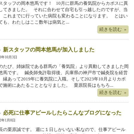
スタッフの岡本悠馬です！ 10月に群馬の養気院からカポスに異
してきました。 それに合わせて自宅も引っ越したのですが、当
、これまでに行っていた病院も変わることになります。 とはい
ても、わたしはここ数年は病気と...
続きを読む »
新スタッフの岡本悠馬が加入しました
23年10月3日
のたび、姉妹院である群馬の「養気院」より異動してきました岡
悠馬です。 鍼灸師免許取得後、兵庫県の神戸市で鍼灸院を経営
、縁あって2019年に養気院に入職、そして2023年10月よりカポ
で施術にあたることとなりました。 栗原院長はもちろ...
続きを読む »
必死に仕事アピールしたらこんなブログになった
22年1月8日
長の栗原誠です。 週に１日しかいない私なので、仕事アピール