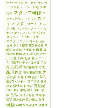
サッカ
オアワガエリ
カモガヤ
ー
シール鍼
スギ
シダトレン
スタッフ研修
花粉
ス
スペ
タッフ雑記
ストレッチ
ツボ
イン
デスクワーク
ハ
ツシモ
ハリーポッター
ハルガ
バネ指
パイオ
ヤ
ハロウィン
ネックス
フィギアスケート
マスク
マラソン
モートン病
ヨガ
ラクナ梗塞
三叉神経痛
不
佐藤廉
眠症
乾燥肌
五十肩
体
質改善
内臓
冷え
冷え性
冷や
出産
汗
効果
動き
原因
口コ
ミ
口腔アレルギー症候群
口角
古武術
呼吸
炎
古武術鍼法
品川
大
問診
喘息
国家試験
場智美
妊娠
寒暖
妊婦
姿勢
差アレルギー
専門学校
感覚
整動鍼
慢性頭痛
異常
手首
月経
東京
柔術
横子
気圧
治
活法
片頭痛
療
活法研究会
猫背
痛み止め
目の充血
眼痛
研修
科学
空気清浄機
突発性