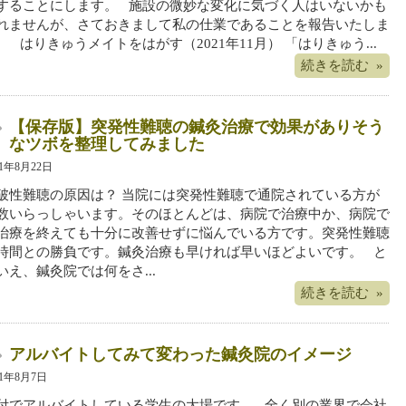
することにします。 施設の微妙な変化に気づく人はいないかも
れませんが、さておきまして私の仕業であることを報告いたしま
。 はりきゅうメイトをはがす（2021年11月） 「はりきゅう...
続きを読む »
【保存版】突発性難聴の鍼灸治療で効果がありそう
なツボを整理してみました
21年8月22日
破性難聴の原因は？ 当院には突発性難聴で通院されている方が
数いらっしゃいます。そのほとんどは、病院で治療中か、病院で
治療を終えても十分に改善せずに悩んでいる方です。突発性難聴
時間との勝負です。鍼灸治療も早ければ早いほどよいです。 と
いえ、鍼灸院では何をさ...
続きを読む »
アルバイトしてみて変わった鍼灸院のイメージ
21年8月7日
付でアルバイトしている学生の大場です。 全く別の業界で会社