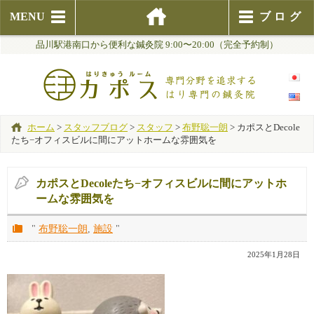
MENU
ブログ
品川駅港南口から便利な鍼灸院 9:00〜20:00（完全予約制）
ホーム
>
スタッフブログ
>
スタッフ
>
布野聡一朗
>
カポスとDecole
たち−オフィスビルに間にアットホームな雰囲気を
カポスとDecoleたち−オフィスビルに間にアットホ
ームな雰囲気を
"
布野聡一朗
,
施設
"
2025年1月28日