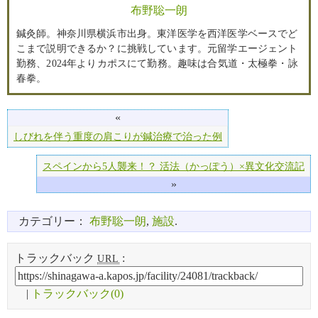
布野聡一朗
鍼灸師。神奈川県横浜市出身。東洋医学を西洋医学ベースでど
こまで説明できるか？に挑戦しています。元留学エージェント
勤務、2024年よりカポスにて勤務。趣味は合気道・太極拳・詠
春拳。
«
しびれを伴う重度の肩こりが鍼治療で治った例
スペインから5人襲来！？ 活法（かっぽう）×異文化交流記
»
カテゴリー：
布野聡一朗
,
施設
.
トラックバック
:
URL
|
トラックバック(0)