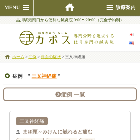
MENU
診療案内
品川駅港南口から便利な鍼灸院 9:00〜20:00（完全予約制）
ホーム
>
症例
>
顔面の症状
>
三叉神経痛
症例 "
三叉神経痛
"
症例 一覧
三叉神経痛
まゆ頭～みけんに触れると痛む