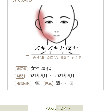
けての痛み
合谷LR
条口LR
曲池R
内谷R
女性
20 代
来院者
2021年5月 ～ 2021年5月
期間
3回
週2～3回
通院回数
頻度