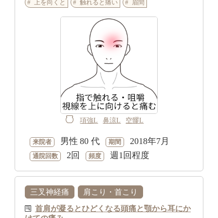
上を向くと
触れると痛い
眉間
項強L
鼻涼L
空髎L
男性
80 代
2018年7月
来院者
期間
2回
週1回程度
通院回数
頻度
三叉神経痛
肩こり・首こり
首肩が凝るとひどくなる頭痛と顎から耳にか