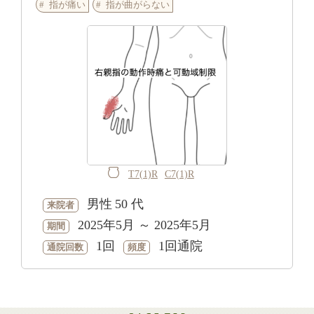
指が痛い
指が曲がらない
T7(1)R
C7(1)R
男性
50 代
来院者
2025年5月 ～ 2025年5月
期間
1回
1回通院
通院回数
頻度