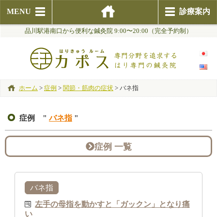
MENU
診療案内
品川駅港南口から便利な鍼灸院 9:00〜20:00（完全予約制）
ホーム
>
症例
>
関節・筋肉の症状
>
バネ指
症例 "
バネ指
"
症例 一覧
バネ指
左手の母指を動かすと「ガックン」となり痛
い