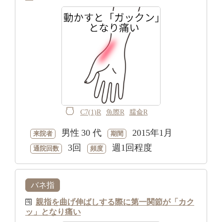
C7(1)R
魚際R
臑兪R
男性
30 代
2015年1月
来院者
期間
3回
週1回程度
通院回数
頻度
バネ指
親指を曲げ伸ばしする際に第一関節が「カク
ッ」となり痛い