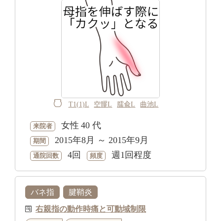
T1(1)L
空髎L
臑兪L
曲池L
女性
40 代
来院者
2015年8月 ～ 2015年9月
期間
4回
週1回程度
通院回数
頻度
バネ指
腱鞘炎
右親指の動作時痛と可動域制限