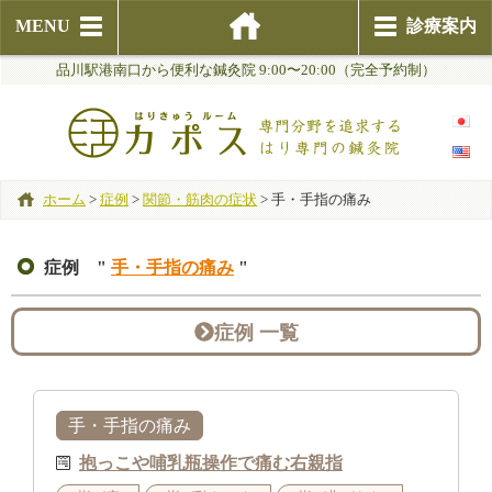
MENU
診療案内
品川駅港南口から便利な鍼灸院 9:00〜20:00（完全予約制）
ホーム
>
症例
>
関節・筋肉の症状
>
手・手指の痛み
症例 "
手・手指の痛み
"
症例 一覧
手・手指の痛み
抱っこや哺乳瓶操作で痛む右親指