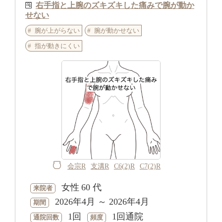
右手指と上腕のズキズキした痛みで腕が動か
せない
腕が上がらない
腕が動かせない
指が動きにくい
会宗R
支溝R
C6(2)R
C7(2)R
女性
60 代
来院者
2026年4月 ～ 2026年4月
期間
1回
1回通院
通院回数
頻度