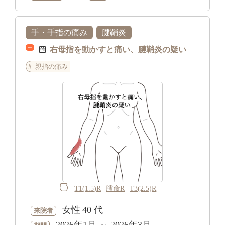
手・手指の痛み
腱鞘炎
右母指を動かすと痛い、腱鞘炎の疑い
NEW
親指の痛み
T1(1.5)R
臑兪R
T3(2.5)R
女性
40 代
来院者
2026年1月 ～ 2026年3月