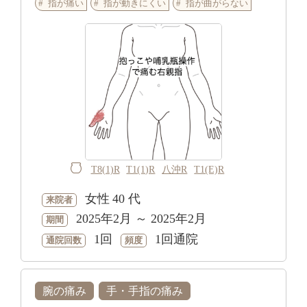
指が痛い
指が動きにくい
指が曲がらない
T8(1)R
T1(1)R
八沖R
T1(E)R
女性
40 代
来院者
2025年2月 ～ 2025年2月
期間
1回
1回通院
通院回数
頻度
腕の痛み
手・手指の痛み