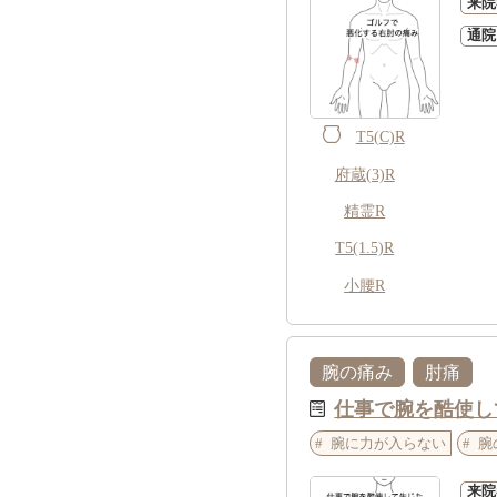
来院
通院
T5(C)R
府蔵(3)R
精霊R
T5(1.5)R
小腰R
腕の痛み
肘痛
仕事で腕を酷使し
腕に力が入らない
腕
来院