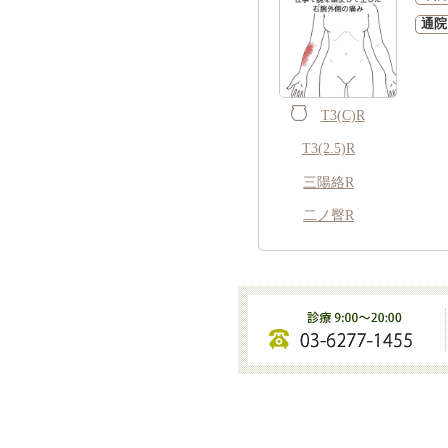
通院
T3(C)R
T3(2.5)R
三陽絡R
二ノ臀R