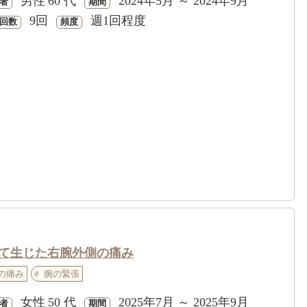
男性
60 代
2024年5月 ～ 2024年9月
者
期間
9回
週1回程度
回数
頻度
て生じた右腕外側の痛み
の痛み
腕の緊張
女性
50 代
2025年7月 ～ 2025年9月
者
期間