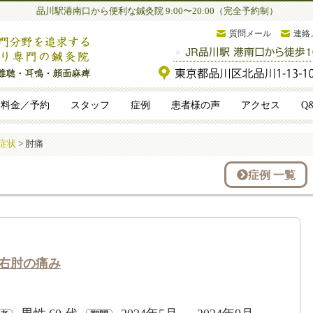
品川駅港南口から便利な鍼灸院 9:00〜20:00（完全予約制）
質問メール
連絡
料金／予約
スタッフ
症例
患者様の声
アクセス
Q
症状
>
肘痛
症例 一覧
右肘の痛み