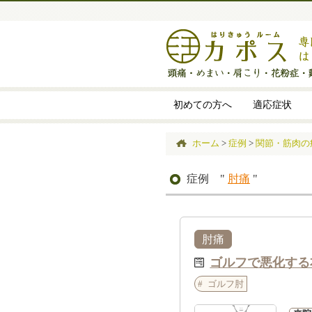
初めての方へ
適応症状
ホーム
>
症例
>
関節・筋肉の
症例 "
肘痛
"
肘痛
ゴルフで悪化する
ゴルフ肘