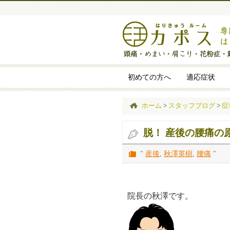
初めての方へ
適応症状
ホーム
>
スタッフブログ
>
症
脱！ 産後の腰痛の
"
産後
,
秋澤英樹
,
腰痛
"
院長の秋澤です。