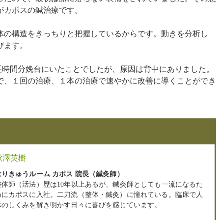
がカポスの鍼治療です。
体の構造をきっちりと把握しているからです。動きを分析し
びます。
長時間分娩台にいたことでしたが、原因は背中にありました。
で、１回の治療、１本の治療で速やかに改善に導くことができ
秋澤英樹
はりきゅうルーム カポス 院長（鍼灸師）
整体師（活法）歴は10年以上あるが、鍼灸師としても一流になるた
めにカポスに入社。二刀流（整体・鍼灸）に憧れている。臨床で人
体のしくみを解き明かす日々に喜びを感じています。