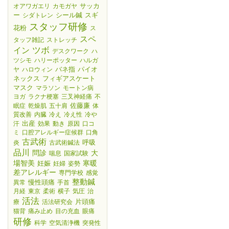
サッカ
オアワガエリ
カモガヤ
ー
シール鍼
スギ
シダトレン
スタッフ研修
花粉
ス
スペ
タッフ雑記
ストレッチ
ツボ
イン
デスクワーク
ハ
ツシモ
ハリーポッター
ハルガ
バネ指
パイオ
ヤ
ハロウィン
ネックス
フィギアスケート
マスク
マラソン
モートン病
ヨガ
ラクナ梗塞
三叉神経痛
不
佐藤廉
眠症
乾燥肌
五十肩
体
質改善
内臓
冷え
冷え性
冷や
出産
汗
効果
動き
原因
口コ
ミ
口腔アレルギー症候群
口角
古武術
呼吸
炎
古武術鍼法
品川
大
問診
喘息
国家試験
場智美
妊娠
寒暖
妊婦
姿勢
差アレルギー
専門学校
感覚
整動鍼
慢性頭痛
異常
手首
月経
東京
柔術
横子
気圧
治
活法
片頭痛
療
活法研究会
猫背
痛み止め
目の充血
眼痛
研修
科学
空気清浄機
突発性