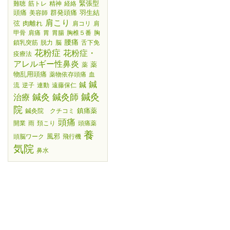
緊張型
難聴
筋トレ
精神
経絡
頭痛
群発頭痛
羽生結
美容師
肩こり
弦
肉離れ
肩コリ
肩
甲骨
肩痛
胃
胃腸
胸椎５番
胸
腰痛
鎖乳突筋
脱力
脳
舌下免
花粉症
花粉症・
疫療法
アレルギー性鼻炎
薬
薬
物乱用頭痛
薬物依存頭痛
血
鍼
鍼
流
逆子
連動
遠藤保仁
鍼灸師
鍼灸
鍼灸
治療
院
鎮痛薬
鍼灸院 クチコミ
頭痛
開業
雨
頚こり
頭痛薬
養
風邪
頭脳ワーク
飛行機
気院
鼻水