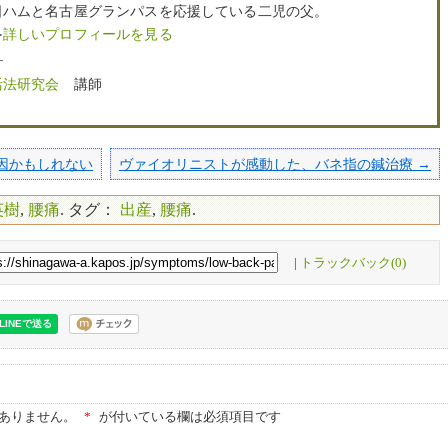
日ハムと名古屋グランパスを応援している二児の父。
≫
詳しいプロフィールを見る
—
活法研究会
講師
因かもしれない
ヴァイオリニストが感動した、バネ指の鍼治療 →
英樹
,
腰痛
. タグ：
出産
,
腰痛
.
|
トラックバック(0)
ありません。
*
が付いている欄は必須項目です