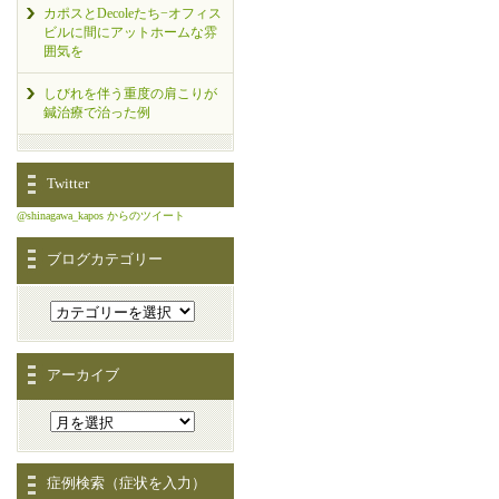
カポスとDecoleたち−オフィス
ビルに間にアットホームな雰
囲気を
しびれを伴う重度の肩こりが
鍼治療で治った例
Twitter
@shinagawa_kapos からのツイート
ブログカテゴリー
アーカイブ
症例検索（症状を入力）