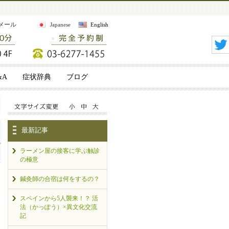
メール
Japanese
English
&A
症状辞典
ブログ
最新記事
ラーメン屋の接客に学ぶ触診
の極意
鍼灸師の合宿は何をするの？
スペインから5人襲来！？ 活
法（かっぽう）×異文化交流
記