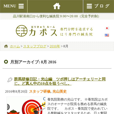
MENU
ブログ
品川駅港南口から便利な鍼灸院 9:00〜20:00（完全予約制）
ホーム
>
スタッフブログ
>
2016年
>
8月
月別アーカイブ:
8月 2016
群馬研修日記・光山編 ツボ押しはアーチェリーと同
じ。ど真ん中の10点を狙うべし。
スタッフ研修
,
光山英史
2016年8月20日
養気院勤務の光山です。 ※養気院はカポ
スのオーナーが院長を務める群馬の鍼灸
院です。 カポス・養気院で使われてい
る整動鍼をマスターするため、日々奮闘