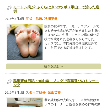
モートン病が”ふくらはぎ”のツボ（承山）で治った症
例
症状・治療
,
秋澤英樹
2016年8月3日
院長の秋澤です。 先日、エアメールで
タヒチから喜びの声が届きました！ 送り
主はNさん。先日、モートン病に似た症
状で来院された患者さんからでした。
カポスでは、専門分野の８症状以外で
も、対応できる症状は受け付けて...
続きを読む »
群馬研修日記・光山編 ブログで言葉選びのトレーニ
ング
スタッフ研修
,
光山英史
2016年8月1日
養気院勤務の光山です。 ※養気院はカ
ポスのオーナーが院長を務める群馬の鍼