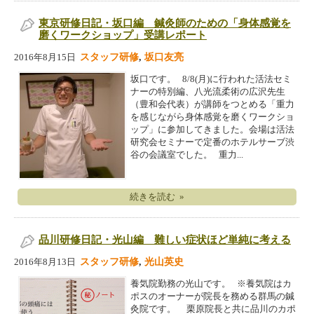
東京研修日記・坂口編 鍼灸師のための「身体感覚を
磨くワークショップ」受講レポート
スタッフ研修
,
坂口友亮
2016年8月15日
坂口です。 8/8(月)に行われた活法セミ
ナーの特別編、八光流柔術の広沢先生
（豊和会代表）が講師をつとめる「重力
を感じながら身体感覚を磨くワークショ
ップ」に参加してきました。会場は活法
研究会セミナーで定番のホテルサーブ渋
谷の会議室でした。 重力...
続きを読む »
品川研修日記・光山編 難しい症状ほど単純に考える
スタッフ研修
,
光山英史
2016年8月13日
養気院勤務の光山です。 ※養気院はカ
ポスのオーナーが院長を務める群馬の鍼
灸院です。 栗原院長と共に品川のカポ