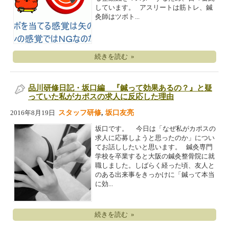
しています。 アスリートは筋トレ、鍼
灸師はツボト...
続きを読む »
品川研修日記・坂口編 『鍼って効果あるの？』と疑
っていた私がカポスの求人に反応した理由
スタッフ研修
,
坂口友亮
2016年8月19日
坂口です。 今日は「なぜ私がカポスの
求人に応募しようと思ったのか」につい
てお話ししたいと思います。 鍼灸専門
学校を卒業すると大阪の鍼灸整骨院に就
職しました。しばらく経った頃、友人と
のある出来事をきっかけに「鍼って本当
に効...
続きを読む »