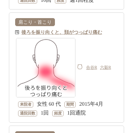
通院回数
頻度
肩こり・首こり
後ろを振り向くと、頚がつっぱり痛む
合谷R
六谿R
女性
60 代
2015年4月
来院者
期間
1回
1回通院
通院回数
頻度