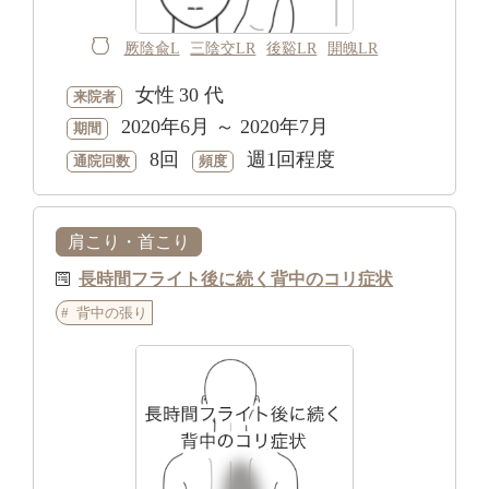
厥陰兪L
三陰交LR
後谿LR
開魄LR
女性
30 代
来院者
2020年6月 ～ 2020年7月
期間
8回
週1回程度
通院回数
頻度
肩こり・首こり
長時間フライト後に続く背中のコリ症状
背中の張り