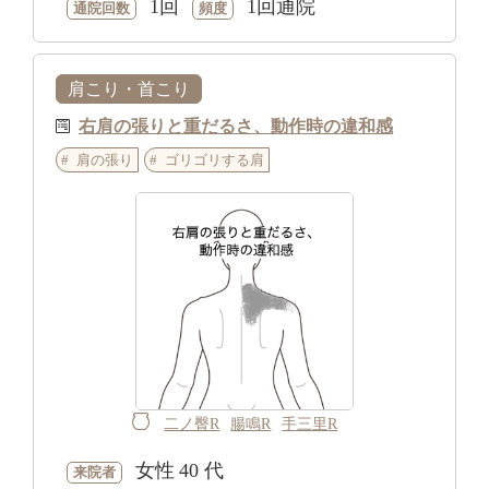
1回
1回通院
通院回数
頻度
肩こり・首こり
右肩の張りと重だるさ、動作時の違和感
肩の張り
ゴリゴリする肩
二ノ臀R
腸鳴R
手三里R
女性
40 代
来院者