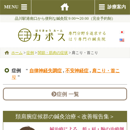
MENU
診療案内
品川駅港南口から便利な鍼灸院 9:00〜20:00（完全予約制）
ホーム
>
症例
>
関節・筋肉の症状
>
肩こり・首こり
症例 "
自律神経失調症
,
不安神経症
,
肩こり・首こ
り
"
症例 一覧
頚肩腕症候群の鍼灸治療＜改善報告集＞