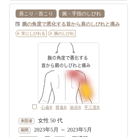
肩こり・首こり
腕・手指のしびれ
腕の角度で悪化する首から肩のしびれと痛み
常にしびれる
腕のしびれ
心兪R
督兪R
渝谷R
手三里R
女性
50 代
来院者
2023年5月 ～ 2023年5月
期間