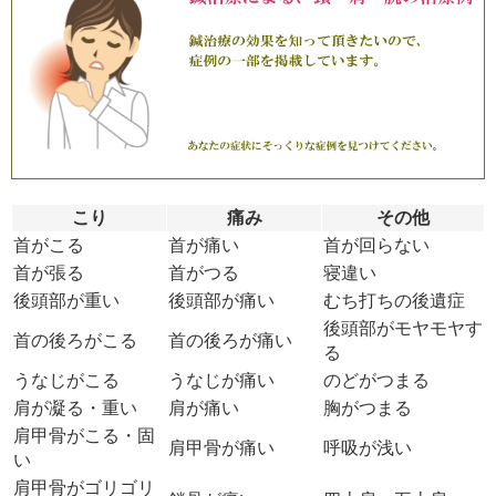
こり
痛み
その他
首がこる
首が痛い
首が回らない
首が張る
首がつる
寝違い
後頭部が重い
後頭部が痛い
むち打ちの後遺症
後頭部がモヤモヤす
首の後ろがこる
首の後ろが痛い
る
うなじがこる
うなじが痛い
のどがつまる
肩が凝る・重い
肩が痛い
胸がつまる
肩甲骨がこる・固
肩甲骨が痛い
呼吸が浅い
い
肩甲骨がゴリゴリ