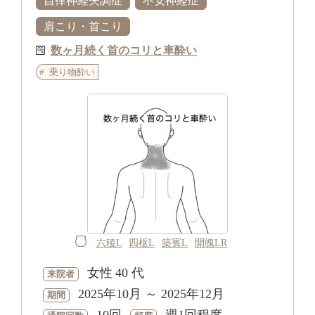
自律神経失調症
不安神経症
肩こり・首こり
数ヶ月続く首のコリと車酔い
乗り物酔い
六稜L
四枢L
築賓L
開魄LR
女性
40 代
来院者
2025年10月 ～ 2025年12月
期間
10回
週1回程度