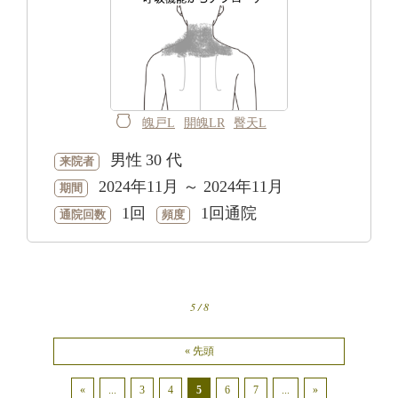
魄戸L
開魄LR
臀天L
男性
30 代
来院者
2024年11月 ～ 2024年11月
期間
1回
1回通院
通院回数
頻度
5 / 8
« 先頭
«
...
3
4
5
6
7
...
»