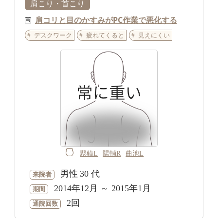
肩こり・首こり
肩コリと目のかすみがPC作業で悪化する
デスクワーク
疲れてくると
見えにくい
懸鐘L
陽輔R
曲池L
男性
30 代
来院者
2014年12月 ～ 2015年1月
期間
2回
通院回数