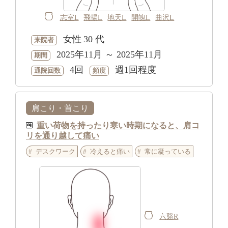
志室L
飛揚L
地天L
開魄L
曲沢L
女性
30 代
来院者
2025年11月 ～ 2025年11月
期間
4回
週1回程度
通院回数
頻度
肩こり・首こり
重い荷物を持ったり寒い時期になると、肩コ
リを通り越して痛い
デスクワーク
冷えると痛い
常に凝っている
六谿R