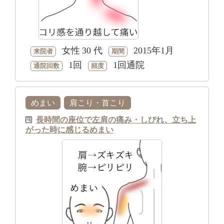
女性
30 代
2015年1月
来院者
期間
1回
1回通院
通院回数
頻度
めまい
肩こり・首こり
長時間の座位で左肩の痛み・しびれ、立ち上
がった時に感じるめまい