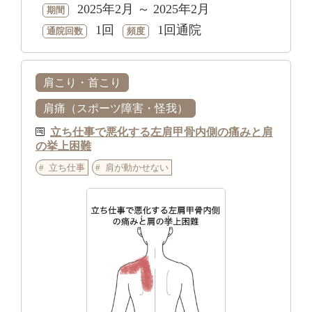
2025年2月 ～ 2025年2月
期間
1回
1回通院
通院回数
頻度
肩こり・首こり
肩痛（スポーツ障害・怪我）
立ち仕事で悪化する左肩甲骨内側の痛みと肩
の挙上困難
立ち仕事
肩が動かせない