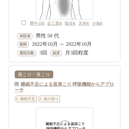
臀中川R
足三里R
陰谷R
天井R
小海R
男性
50 代
来院者
2022年10月 ～ 2022年10月
期間
3回
月3回程度
通院回数
頻度
肩こり・首こり
睡眠不足による首肩こり 呼吸機能からアプロ
ーチ
睡眠不足
肩の張り