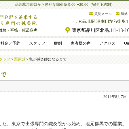
品川駅港南口から便利な鍼灸院 9:00〜20:00（完全予約制）
質問メール
連絡
料金／予約
スタッフ
症例
患者様の声
アクセス
Q
タッフ
>
栗原誠
>
私が鍼灸師になるまで
まで
2014年8月7日
ました。東京で出張専門の鍼灸院から始め、地元群馬での開業。