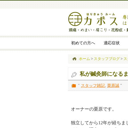
初めての方へ
適応症状
ホーム
>
スタッフブログ
>
ス
私が鍼灸師になる
"
スタッフ雑記
,
栗原誠
"
オーナーの栗原です。
独立してから12年が経ち