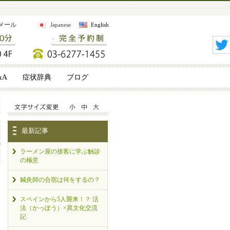
メール
Japanese
English
&A
症状辞典
ブログ
最新記事
ラーメン屋の接客に学ぶ触診
の極意
鍼灸師の合宿は何をするの？
スペインから5人襲来！？ 活
法（かっぽう）×異文化交流
記