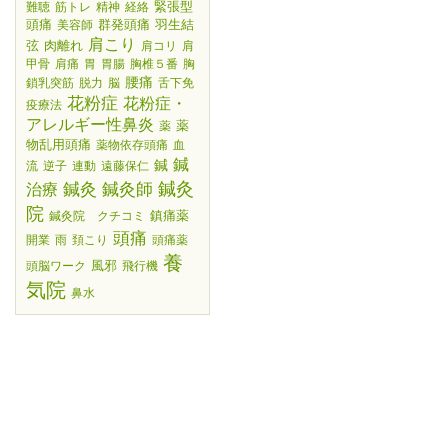
緊張型
難聴
筋トレ
精神
経絡
頭痛
群発頭痛
羽生結
美容師
肩こり
弦
肉離れ
肩コリ
肩
甲骨
肩痛
胃
胃腸
胸椎５番
胸
腰痛
鎖乳突筋
脱力
脳
舌下免
花粉症
花粉症・
疫療法
アレルギー性鼻炎
薬
薬
物乱用頭痛
薬物依存頭痛
血
鍼
鍼
流
逆子
連動
遠藤保仁
鍼灸師
鍼灸
鍼灸
治療
院
鎮痛薬
鍼灸院 クチコミ
頭痛
開業
雨
頚こり
頭痛薬
養
風邪
頭脳ワーク
飛行機
気院
鼻水