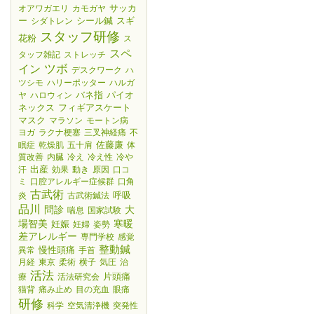
サッカ
オアワガエリ
カモガヤ
ー
シール鍼
スギ
シダトレン
スタッフ研修
花粉
ス
スペ
タッフ雑記
ストレッチ
ツボ
イン
デスクワーク
ハ
ツシモ
ハリーポッター
ハルガ
バネ指
パイオ
ヤ
ハロウィン
ネックス
フィギアスケート
マスク
マラソン
モートン病
ヨガ
ラクナ梗塞
三叉神経痛
不
佐藤廉
眠症
乾燥肌
五十肩
体
質改善
内臓
冷え
冷え性
冷や
出産
汗
効果
動き
原因
口コ
ミ
口腔アレルギー症候群
口角
古武術
呼吸
炎
古武術鍼法
品川
大
問診
喘息
国家試験
場智美
妊娠
寒暖
妊婦
姿勢
差アレルギー
専門学校
感覚
整動鍼
慢性頭痛
異常
手首
月経
東京
柔術
横子
気圧
治
活法
片頭痛
療
活法研究会
猫背
痛み止め
目の充血
眼痛
研修
科学
空気清浄機
突発性