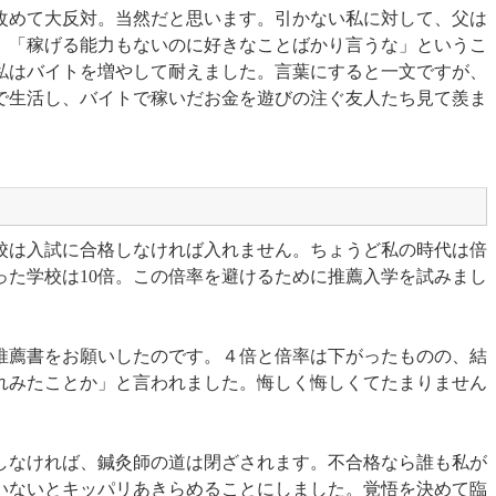
改めて大反対。当然だと思います。引かない私に対して、父は
。「稼げる能力もないのに好きなことばかり言うな」というこ
私はバイトを増やして耐えました。言葉にすると一文ですが、
で生活し、バイトで稼いだお金を遊びの注ぐ友人たち見て羨ま
校は入試に合格しなければ入れません。ちょうど私の時代は倍
った学校は10倍。この倍率を避けるために推薦入学を試みまし
推薦書をお願いしたのです。４倍と倍率は下がったものの、結
れみたことか」と言われました。悔しく悔しくてたまりません
格しなければ、鍼灸師の道は閉ざされます。不合格なら誰も私が
いないとキッパリあきらめることにしました。覚悟を決めて臨