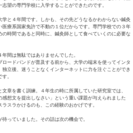
第一志望の専門学校に入学することができたのです。
大学と４年間です。しかも、その先どうなるかわからない鍼灸
い医療系国家免許で不動の１位だからです。専門学校での３年
めの時間であると同時に、鍼灸師として食べていくのに必要な
４年間は無駄ではありませんでした。
ブロードバンドが普及する前から、大学の端末を使ってインタ
。独立後、迷うことなくインターネットに力を注ぐことができ
です。
と文章を書く訓練。４年生の時に所属していた研究室では、
の感想文を提出しなさい」という重い課題が与えられました
スラスラかけるのも、この経験のおかげです。
が待っていました。その話は次の機会で。