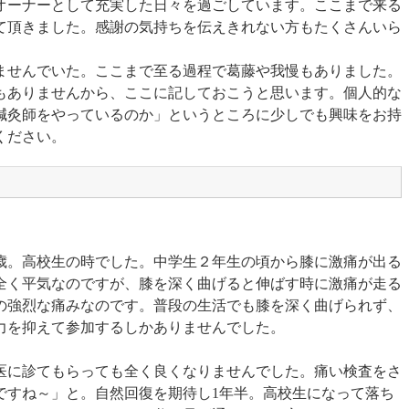
オーナーとして充実した日々を過ごしています。ここまで来る
て頂きました。感謝の気持ちを伝えきれない方もたくさんいら
ませんでいた。ここまで至る過程で葛藤や我慢もありました。
もありませんから、ここに記しておこうと思います。個人的な
鍼灸師をやっているのか」というところに少しでも興味をお持
ください。
6歳。高校生の時でした。中学生２年生の頃から膝に激痛が出る
全く平気なのですが、膝を深く曲げると伸ばす時に激痛が走る
の強烈な痛みなのです。普段の生活でも膝を深く曲げられず、
に力を抑えて参加するしかありませんでした。
医に診てもらっても全く良くなりませんでした。痛い検査をさ
ですね～」と。自然回復を期待し1年半。高校生になって落ち