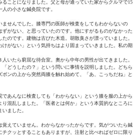
みることになりました。父と母が通っていた家からクルマで15
一人の小さな鍼灸院です。
いませんでした。膝専門の医師が検査をしてもわからないの
はずがない、と思っていたのです。他にすがるものがなかった
したのです。建物は古びた木造。胡散臭さが漂っていました。
わけがない」という気持ちはより固まっていきました。私の期
３人いたら窮屈な待合室。奧から中年の男性が出てきました。
。「どうしたの？」という問いに事情を説明しました。どちら
ズボンの上から突然両膝を触れ始めて、「あ、こっちだね」と
院であんなに検査しても「わからない」という膝を服の上から
より混乱しました。「医者とは何か」という本質的なところに
まいました。
は覚えていません。わからなかったからです。気がついたら鍼
にチクッとすることもありますが、注射と比べればゼロに限り