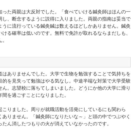
知った両親は大反対でした。「食べていける鍼灸師はほんの一
明し、断念するように説得に入りました。両親の指南は妥当で
ように流行っている鍼灸鍼は数えるほどしかありません。鍼灸
いける確率は低いのです。無料で免許が取れるならまだしも、
ん。
道はありませんでした。大学で生物を勉強することで気持ちを
目的を見失って勉強はやる気なし。中途半端な対策で大学受験
せん。志望校に落ちてしまいました。どうにか他の大学に滑り
年間を過ごすことになりました。
起こりました。周りが就職活動を活発にしているにも関わら
くありません。「鍼灸師になりたいな～」と頭の中でつぶやく
ったん消したつもりの火が消えていなかったのです。