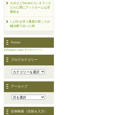
カポスとDecoleたち−オフィス
ビルに間にアットホームな雰
囲気を
しびれを伴う重度の肩こりが
鍼治療で治った例
Twitter
@shinagawa_kapos からのツイート
ブログカテゴリー
アーカイブ
症例検索（症状を入力）