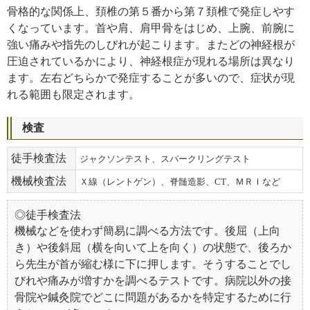
骨格的な関係上、頚椎の第５番から第７頚椎で発症しやす
くなっています。首や肩、肩甲骨をはじめ、上腕、前腕に
強い痛みや指先のしびれが起こります。またどの神経根が
圧迫されているかにより、神経根症が現れる場所は異なり
ます。左右どちらかで発症することが多いので、症状が現
れる範囲も限定されます。
検査
徒手検査法
ジャクソンテスト、スパークリングテスト
機械検査法
Ｘ線（レントゲン）、脊髄造影、CT、ＭＲＩなど
◎徒手検査法
機械などを使わず簡易に調べる方法です。後屈（上向
き）や後斜屈（横を向いて上を向く）の状態で、後ろか
ら先生が首が縮む様に下に押します。そうすることでし
びれや痛みが増すかを調べるテストです。病院以外の接
骨院や鍼灸院でどこに問題があるかを特定するために行