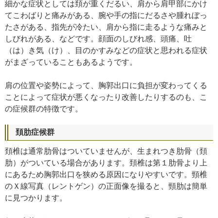
細かな症状としては頚が重くだるい、肩から肩甲部にかけ
てこわばりと痛みがある、腕や手の指にだるさや腫れぼっ
たさがある、指先が冷たい、肩から指に走るような痛みと
しびれがある、などです。顔面のしびれ感、頭痛、吐
（は）き気（け）、目のかすみなどの症状と思われる症状
がまざっていることもあるようです。
肩の位置や姿勢によって、胸郭出口に負担が変わってくる
ことによって症状が悪くなったり改善したりするのも、こ
の症候群の特徴です。
頚肋症候群
頚椎は通常肋骨はついていませんが、生まれつき肋骨（頚
肋）がついている場合があります。頚椎は第１肋骨より上
にあるため胸郭出口を狭める原因になりやすいです。頸椎
のＸ線写真（レントゲン）の正面像を撮ると、頸肋は簡単
に見つかります。