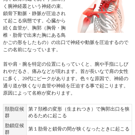
く腕神経叢という神経の束、
鎖骨下動脈・静脈が圧迫され
て起こる病態です。心臓から
続く血管が、胸郭（胸骨・胸
椎・肋骨で出来た胸にある鳥
かごの形をしたもの）の出口で神経や動脈を圧迫するので
この名前になっています。
首や肩・腕を特定の位置にもっていくと、腕や手指にしび
れやだるさ、痛みなどが現れます。首が長いなで肩の女性
に多く、20代にピークがあります。色々な原因で、神経の
通り道が狭くなり血管や神経を圧迫する事で起こります。
原因によって名称が変わります。
頚肋症候
第７頚椎の変形（生まれつき）で胸郭出口を狭
群
めるために起こる
肋鎖症候
第１肋骨と鎖骨の間が狭くなったときに起こる
群