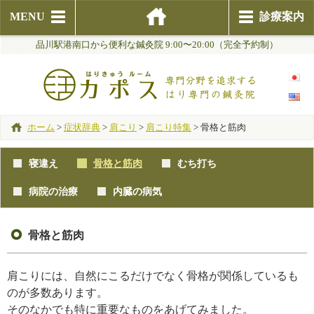
MENU
診療案内
品川駅港南口から便利な鍼灸院 9:00〜20:00（完全予約制）
ホーム
>
症状辞典
>
肩こり
>
肩こり特集
>
骨格と筋肉
寝違え
骨格と筋肉
むち打ち
病院の治療
内臓の病気
骨格と筋肉
肩こりには、自然にこるだけでなく骨格が関係しているも
のが多数あります。
そのなかでも特に重要なものをあげてみました。