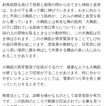
斜角筋隙を抜けて肋骨と鎖骨の間から出てきた神経と血管
は、わきの下を通って腕に伸びていきます。わきに向かう
少し手前に小胸筋という筋肉が、これらの神経と血管を前
から覆っています。小胸筋とは有名な胸の筋肉「大胸筋」
の下に隠れている筋肉で肩口寄りについています。
頭の上の荷物を取るときなどの動作時に、この大胸筋は引
き伸ばされます。この小胸筋が異常緊張することでしびれ
や血行障害が起こります。塗装業や教師など、日常的に頭
より高い場所に腕を伸ばして作業する機会の多い人にみら
れることがあります。
小胸筋の異常緊張で症状がでるので、健康な人でも大胸筋
が硬くなることで症状がでることがあります。特に分かり
やすいシチュエーションとしては、電車のつり革を長く握
っていたりするときです。
検査法としては、診断を確かなものとして血管造影が有力
です。この筋肉のところで動脈が圧迫されている像を見つ