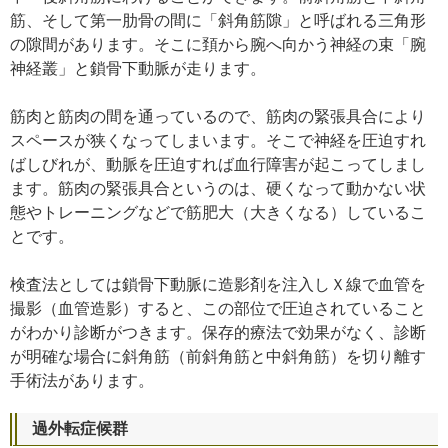
筋、そして第一肋骨の間に「斜角筋隙」と呼ばれる三角形
の隙間があります。そこに頚から腕へ向かう神経の束「腕
神経叢」と鎖骨下動脈が走ります。
筋肉と筋肉の間を通っているので、筋肉の緊張具合により
スペースが狭くなってしまいます。そこで神経を圧迫すれ
ばしびれが、動脈を圧迫すれば血行障害が起こってしまし
ます。筋肉の緊張具合というのは、硬くなって動かない状
態やトレーニングなどで筋肥大（大きくなる）しているこ
とです。
検査法としては鎖骨下動脈に造影剤を注入しＸ線で血管を
撮影（血管造影）すると、この部位で圧迫されていること
がわかり診断がつきます。保存的療法で効果がなく、診断
が明確な場合に斜角筋（前斜角筋と中斜角筋）を切り離す
手術法があります。
過外転症候群