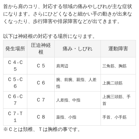
首から肩のコリ、対応する領域の痛みやしびれが主な症状
になります。さらにひどくなると細かい手の動きが出来な
くなったり、歩行障害や排尿障害などが出てきます。
以下は神経根の対応する場所になります。
圧迫神経
発生場所
痛み・しびれ
運動障害
根
Ｃ４-Ｃ
Ｃ５
肩周辺
三角筋、胸筋
５
Ｃ５-Ｃ
腕、前腕、親指、人差
Ｃ６
上腕二頭筋
６
指
Ｃ６-Ｃ
上腕三頭筋、手
Ｃ７
人差指、中指
７
首
Ｃ７-Ｔ
Ｃ８
薬指、小指
手首、小手筋
１
※Ｃとは頚椎、Ｔは胸椎の事です。