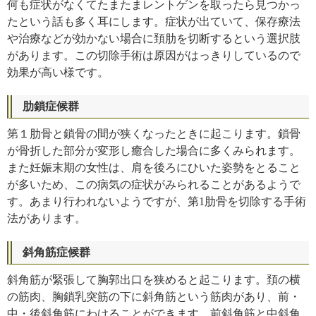
何も症状がなくてたまたまレントゲンを取ったら見つかっ
たという話も多く耳にします。症状が出ていて、保存療法
や治療などが効かない場合に頚肋を切断するという選択肢
があります。この切除手術は原因がはっきりしているので
効果が高い様です。
肋鎖症候群
第１肋骨と鎖骨の間が狭くなったときに起こります。鎖骨
が骨折した部分が変形し癒合した場合に多くみられます。
また妊娠末期の女性は、肩を後ろにひいた姿勢をとること
が多いため、この病気の症状がみられることがあるようで
す。あまり行われないようですが、第1肋骨を切除する手術
法があります。
斜角筋症候群
斜角筋が緊張して胸郭出口を狭めると起こります。頚の横
の筋肉、胸鎖乳突筋の下に斜角筋という筋肉があり、前・
中・後斜角筋にわけることができます。前斜角筋と中斜角