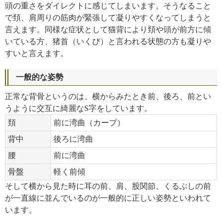
頭の重さをダイレクトに感じてしまいます。そうなること
で頚、肩周りの筋肉が緊張して凝りやすくなってしまうと
言えます。同様な症状として猫背により頚や頭が前方に傾
いている方、猪首（いくび）と言われる状態の方も凝りや
すいと言えます。
一般的な姿勢
正常な背骨というのは、横からみたとき前、後ろ、前とい
うように交互に綺麗なS字をしています。
頚
前に湾曲（カーブ）
背中
後ろに湾曲
腰
前に湾曲
骨盤
軽く前傾
そして横から見た時に耳の前、肩、股関節、くるぶしの前
が一直線に並んでいるのが一般的に正しい姿勢といわれて
います。