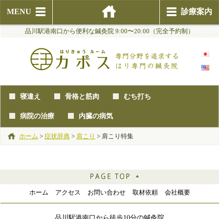
MENU
診療案内
品川駅港南口から便利な鍼灸院 9:00〜20:00（完全予約制）
寝違え
骨格と筋肉
むち打ち
病院の治療
内臓の病気
ホーム
>
症状辞典
>
肩こり
>
肩こり特集
ホーム
アクセス
お問い合わせ
取材依頼
会社概要
品川駅港南口から徒歩10分の鍼灸院