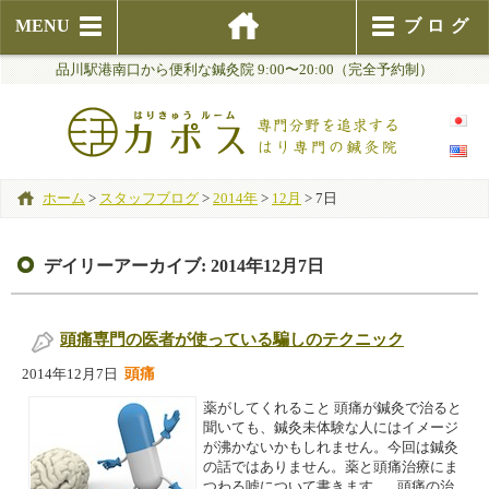
MENU
ブログ
品川駅港南口から便利な鍼灸院 9:00〜20:00（完全予約制）
ホーム
>
スタッフブログ
>
2014年
>
12月
>
7日
デイリーアーカイブ:
2014年12月7日
頭痛専門の医者が使っている騙しのテクニック
頭痛
2014年12月7日
薬がしてくれること 頭痛が鍼灸で治ると
聞いても、鍼灸未体験な人にはイメージ
が沸かないかもしれません。今回は鍼灸
の話ではありません。薬と頭痛治療にま
つわる嘘について書きます。 頭痛の治