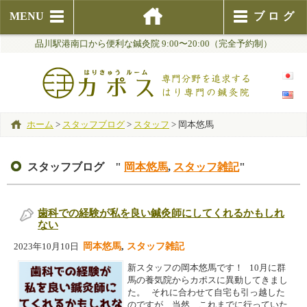
MENU
ブログ
品川駅港南口から便利な鍼灸院 9:00〜20:00（完全予約制）
ホーム
>
スタッフブログ
>
スタッフ
>
岡本悠馬
スタッフブログ "
岡本悠馬
,
スタッフ雑記
"
歯科での経験が私を良い鍼灸師にしてくれるかもしれ
ない
岡本悠馬
,
スタッフ雑記
2023年10月10日
新スタッフの岡本悠馬です！ 10月に群
馬の養気院からカポスに異動してきまし
た。 それに合わせて自宅も引っ越した
のですが、当然、これまでに行っていた