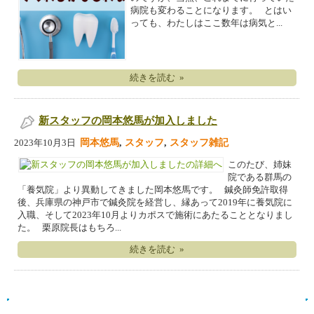
病院も変わることになります。 とはい
っても、わたしはここ数年は病気と...
続きを読む »
新スタッフの岡本悠馬が加入しました
岡本悠馬
,
スタッフ
,
スタッフ雑記
2023年10月3日
このたび、姉妹
院である群馬の
「養気院」より異動してきました岡本悠馬です。 鍼灸師免許取得
後、兵庫県の神戸市で鍼灸院を経営し、縁あって2019年に養気院に
入職、そして2023年10月よりカポスで施術にあたることとなりまし
た。 栗原院長はもちろ...
続きを読む »