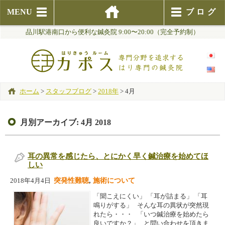
MENU
ブログ
品川駅港南口から便利な鍼灸院 9:00〜20:00（完全予約制）
ホーム
>
スタッフブログ
>
2018年
>
4月
月別アーカイブ:
4月 2018
耳の異常を感じたら、とにかく早く鍼治療を始めてほ
しい
突発性難聴
,
施術について
2018年4月4日
「聞こえにくい」 「耳が詰まる」 「耳
鳴りがする」 そんな耳の異状が突然現
れたら・・・ 「いつ鍼治療を始めたら
良いですか？」 と問い合わせを頂きま