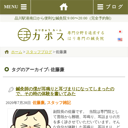
MENU
ブログ
品川駅港南口から便利な鍼灸院 9:00〜20:00（完全予約制）
ホーム
>
スタッフブログ
>
佐藤廉
タグのアーカイブ:
佐藤廉
鍼灸師の僕が耳鳴りと耳づまりになってしまったの
で、その時の体験を書いてみた
佐藤廉
,
スタッフ雑記
2020年7月28日
副院長の佐藤です。 当院は専門院とし
て普段から難聴、耳鳴り、耳詰まりの方
を多く診させていただいています。そん
な自分が体験した耳鳴り、耳詰まり。ど