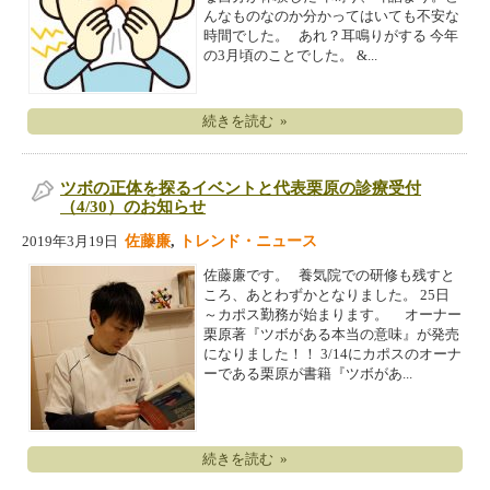
んなものなのか分かってはいても不安な
時間でした。 あれ？耳鳴りがする 今年
の3月頃のことでした。 &...
続きを読む »
ツボの正体を探るイベントと代表栗原の診療受付
（4/30）のお知らせ
佐藤廉
,
トレンド・ニュース
2019年3月19日
佐藤廉です。 養気院での研修も残すと
ころ、あとわずかとなりました。 25日
～カポス勤務が始まります。 オーナー
栗原著『ツボがある本当の意味』が発売
になりました！！ 3/14にカポスのオーナ
ーである栗原が書籍『ツボがあ...
続きを読む »