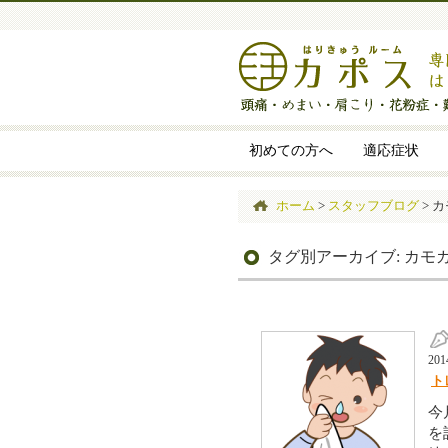
初めての方へ
適応症状
ホーム
>
スタッフブログ
>
カ
タグ別アーカイブ:
カモ
20
ト
今
を