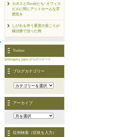
カポスとDecoleたち−オフィス
ビルに間にアットホームな雰
囲気を
しびれを伴う重度の肩こりが
鍼治療で治った例
Twitter
@shinagawa_kapos からのツイート
ブログカテゴリー
アーカイブ
症例検索（症状を入力）