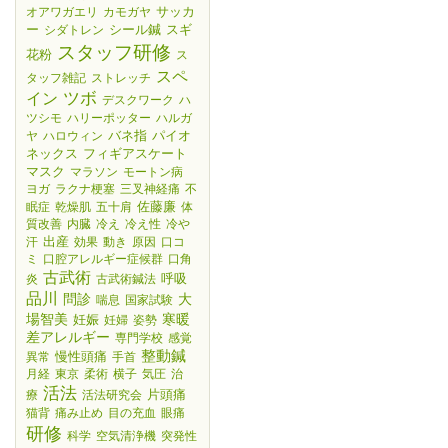
サッカ
オアワガエリ
カモガヤ
ー
シール鍼
スギ
シダトレン
スタッフ研修
花粉
ス
スペ
タッフ雑記
ストレッチ
ツボ
イン
デスクワーク
ハ
ツシモ
ハリーポッター
ハルガ
バネ指
パイオ
ヤ
ハロウィン
ネックス
フィギアスケート
マスク
マラソン
モートン病
ヨガ
ラクナ梗塞
三叉神経痛
不
佐藤廉
眠症
乾燥肌
五十肩
体
質改善
内臓
冷え
冷え性
冷や
出産
汗
効果
動き
原因
口コ
ミ
口腔アレルギー症候群
口角
古武術
呼吸
炎
古武術鍼法
品川
大
問診
喘息
国家試験
場智美
妊娠
寒暖
妊婦
姿勢
差アレルギー
専門学校
感覚
整動鍼
慢性頭痛
異常
手首
月経
東京
柔術
横子
気圧
治
活法
片頭痛
療
活法研究会
猫背
痛み止め
目の充血
眼痛
研修
科学
空気清浄機
突発性