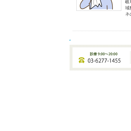
岐
域
ネ