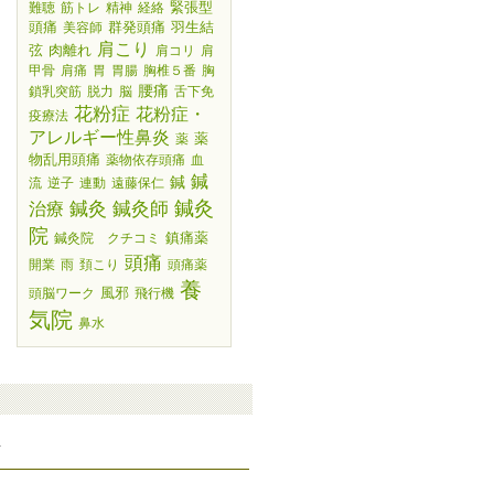
緊張型
難聴
筋トレ
精神
経絡
頭痛
群発頭痛
羽生結
美容師
肩こり
弦
肉離れ
肩コリ
肩
甲骨
肩痛
胃
胃腸
胸椎５番
胸
腰痛
鎖乳突筋
脱力
脳
舌下免
花粉症
花粉症・
疫療法
アレルギー性鼻炎
薬
薬
物乱用頭痛
薬物依存頭痛
血
鍼
鍼
流
逆子
連動
遠藤保仁
鍼灸師
鍼灸
鍼灸
治療
院
鎮痛薬
鍼灸院 クチコミ
頭痛
開業
雨
頚こり
頭痛薬
養
風邪
頭脳ワーク
飛行機
気院
鼻水
要