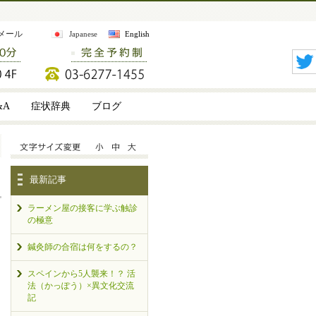
メール
Japanese
English
&A
症状辞典
ブログ
最新記事
ラーメン屋の接客に学ぶ触診
の極意
鍼灸師の合宿は何をするの？
スペインから5人襲来！？ 活
法（かっぽう）×異文化交流
記