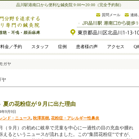
品川駅港南口から便利な鍼灸院 9:00〜20:00（完全予約制）
質問メール
連絡
料金／予約
スタッフ
症例
患者様の声
アクセス
Q
モガヤ
ガヤ
夏の花粉症が９月に出た理由
14年9月9日
レンド・ニュース
,
秋澤英樹
,
花粉症・アレルギー性鼻炎
月（９月）の初めに岐阜で児童を中心に一過性の目の充血や腫れ
訴えるというニュースが流れました。この”集団花粉症”ですが、