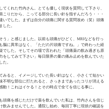
してくれた竹内さん。とても優しく現状を質問して下さり、
肩こりだから、こってる部分に長い針を指すんだろう・・・
違いでした。まずは自分の頭痛に関する質問攻め（笑）頭痛
ました。
そう」と感じました。以前も頭痛がひどく、MRIなどを行っ
も脳に異常はなく、「ただの片頭痛ですね。」で終わった経
疑でした。そしてその場で言われた「頭痛薬の飲み過ぎも原
力をしてみて下さい」毎日限界の量の痛み止めを飲んでいた
した。
てみると、イメージしていた長い針はなく、小さくて短かい
味不明な部位に打たれると、さっきまであったコリが消える
感動！これはイケる！とその時点で全てを信じる事に。
も頭痛を感じただけで薬を飲んでいた私は、竹内さんを信じ
け飲みませんでした。通院し始め、毎回丁寧に現状の確認を