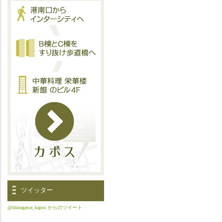
ツイッター
@shinagawa_kapos からのツイート