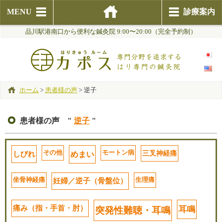
MENU
診療案内
品川駅港南口から便利な鍼灸院 9:00〜20:00（完全予約制）
ホーム
>
患者様の声
>
逆子
患者様の声 "
逆子
"
その他
モートン病
しびれ
三叉神経痛
めまい
坐骨神経痛
生理痛
妊婦／逆子（骨盤位）
痛み（指・手首・肘）
耳鳴
突発性難聴・耳鳴