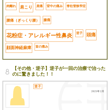
肉離れ
肩痛
背中の痛み
脊柱管狭窄症
肩こり
腰痛（ぎっくり腰）
膝痛
逆子
頭痛
花粉症・アレルギー性鼻炎
首の痛み
顔面神経麻痺
【その他・逆子】逆子が一回の治療で治った
のに驚きました！！
逆子
2025年2月