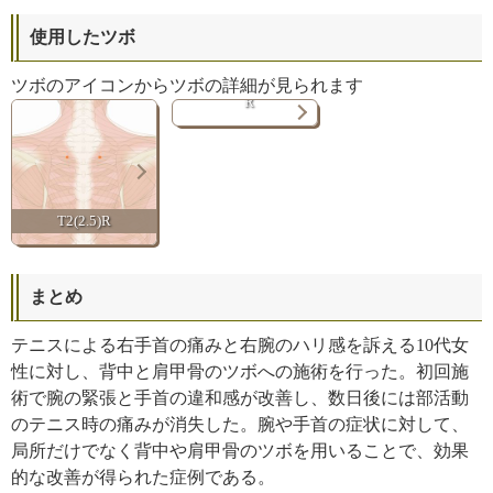
使用したツボ
四
稜
ツボのアイコンからツボの詳細が見られます
R
T2(2.5)R
まとめ
テニスによる右手首の痛みと右腕のハリ感を訴える10代女
性に対し、背中と肩甲骨のツボへの施術を行った。初回施
術で腕の緊張と手首の違和感が改善し、数日後には部活動
のテニス時の痛みが消失した。腕や手首の症状に対して、
局所だけでなく背中や肩甲骨のツボを用いることで、効果
的な改善が得られた症例である。