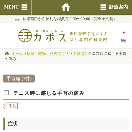
MENU
診療案内
品川駅港南口から便利な鍼灸院 9:00〜20:00（完全予約制）
ホーム
>
症例
>
関節・筋肉の症状
>
手首痛
>
テニス時に感じる手首
の痛み
手首痛 (3件)
テニス時に感じる手首の痛み
手首
症状