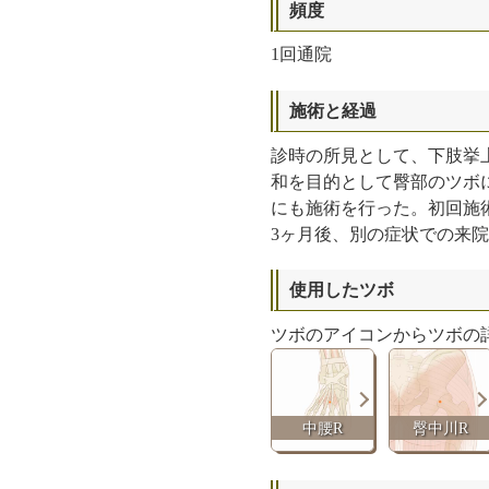
頻度
1回通院
施術と経過
診時の所見として、下肢挙
和を目的として臀部のツボ
にも施術を行った。初回施
3ヶ月後、別の症状での来
使用したツボ
ツボのアイコンからツボの
中腰R
臀中川R