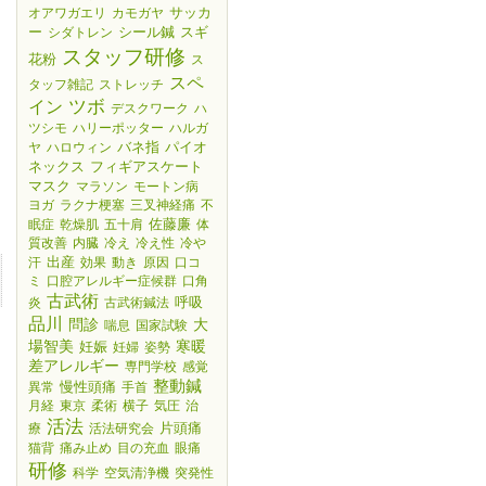
サッカ
オアワガエリ
カモガヤ
ー
シール鍼
スギ
シダトレン
スタッフ研修
花粉
ス
スペ
タッフ雑記
ストレッチ
ツボ
イン
デスクワーク
ハ
ツシモ
ハリーポッター
ハルガ
バネ指
パイオ
ヤ
ハロウィン
ネックス
フィギアスケート
マスク
マラソン
モートン病
ヨガ
ラクナ梗塞
三叉神経痛
不
佐藤廉
眠症
乾燥肌
五十肩
体
質改善
内臓
冷え
冷え性
冷や
出産
汗
効果
動き
原因
口コ
ミ
口腔アレルギー症候群
口角
古武術
呼吸
炎
古武術鍼法
品川
大
問診
喘息
国家試験
場智美
妊娠
寒暖
妊婦
姿勢
差アレルギー
専門学校
感覚
整動鍼
慢性頭痛
異常
手首
月経
東京
柔術
横子
気圧
治
活法
片頭痛
療
活法研究会
猫背
痛み止め
目の充血
眼痛
研修
科学
空気清浄機
突発性