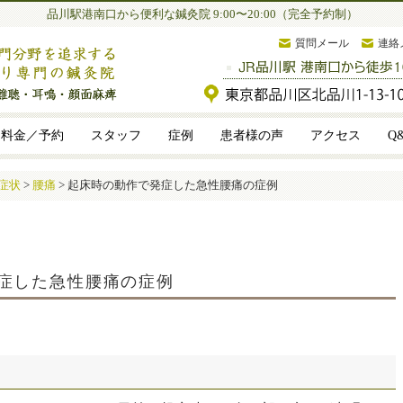
品川駅港南口から便利な鍼灸院 9:00〜20:00（完全予約制）
質問メール
連絡
料金／予約
スタッフ
症例
患者様の声
アクセス
Q
症状
>
腰痛
>
起床時の動作で発症した急性腰痛の症例
症した急性腰痛の症例