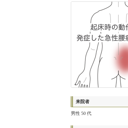
来院者
男性
50 代