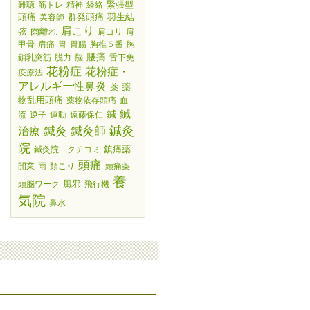
緊張型
難聴
筋トレ
精神
経絡
頭痛
群発頭痛
羽生結
美容師
肩こり
弦
肉離れ
肩コリ
肩
甲骨
肩痛
胃
胃腸
胸椎５番
胸
腰痛
鎖乳突筋
脱力
脳
舌下免
花粉症
花粉症・
疫療法
アレルギー性鼻炎
薬
薬
物乱用頭痛
薬物依存頭痛
血
鍼
鍼
流
逆子
連動
遠藤保仁
鍼灸師
鍼灸
鍼灸
治療
院
鎮痛薬
鍼灸院 クチコミ
頭痛
開業
雨
頚こり
頭痛薬
養
風邪
頭脳ワーク
飛行機
気院
鼻水
要