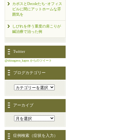
カポスとDecoleたち−オフィス
ビルに間にアットホームな雰
囲気を
しびれを伴う重度の肩こりが
鍼治療で治った例
Twitter
@shinagawa_kapos からのツイート
ブログカテゴリー
アーカイブ
症例検索（症状を入力）