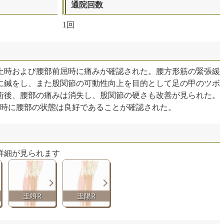
通院回数
1回
上時および腰部前屈時に痛みが確認された。腰方形筋の緊張緩
に鍼をし、また股関節の可動性向上を目的として足の甲のツボ
術後、腰部の痛みは消失し、股関節の硬さも改善が見られた。
院時に腰部の状態は良好であることが確認された。
詳細が見られます
玉竧R
玉陽R