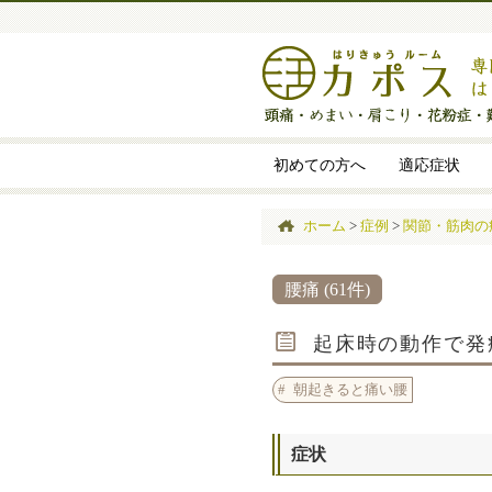
初めての方へ
適応症状
ホーム
>
症例
>
関節・筋肉の
腰痛 (61件)
起床時の動作で発
朝起きると痛い腰
症状