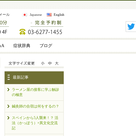
メール
Japanese
English
&A
症状辞典
ブログ
最新記事
ラーメン屋の接客に学ぶ触診
の極意
鍼灸師の合宿は何をするの？
スペインから5人襲来！？ 活
法（かっぽう）×異文化交流
記